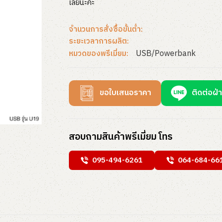
เลยนะคะ
จำนวนการสั่งซื้อขั้นต่ำ:
ระยะเวลาการผลิต:
USB/Powerbank
หมวดของพรีเมี่ยม:
ขอใบเสนอราคา
ติดต่อฝ่
สอบถามสินค้าพรีเมี่ยม โทร
095-494-6261
064-684-66