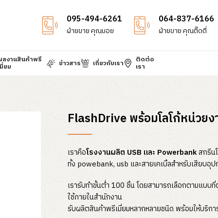
095-494-6261
064-837-6166
ฝ่ายขาย คุณบอย
ฝ่ายขาย คุณติ๊ดตี่
ผลงานสินค้าพรี
ติดต่อ
ข่าวสาร
เกี่ยวกับเรา
มี่ยม
เรา
FlashDrive พร้อมโลโก้หน่วยง
เราคือ
โรงงานผลิต USB และ Powerbank
สกรีนโ
ทั้ง powebank, usb และสายเคเบิ้ลสำหรับเสียบอุ
เรารับทำขั้นต่ำ 100 ชิ้น โดยสามารถเลือกตามแบบที
ใช้ภายในสำนักงาน
รับผลิตสินค้าพรีเมี่ยมหลากหลายชนิด พร้อมให้บริก