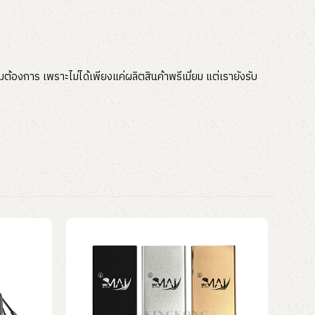
ต้องการ เพราะไม่ได้เพียงแค่ผลิตสินค้าพรีเมี่ยม แต่เรายังรับ