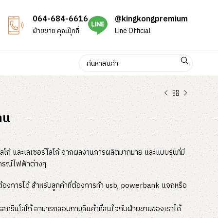
064-684-6616
@kingkongpremium
ฝ่ายขาย คุณปุ๊กกี้
Line Official
าน
ลโก้ และเลเซอร์โลโก้ จากผลงานการผลิตมากมาย และแบบรุ่นที่มี
ปกรณ์ไฟฟ้าต่างๆ
่ต้องการได้ สำหรับลูกค้าที่ต้องการทำ usb, powerbank แจกหรือ
ารสกรีนโลโก้ สามารถสอบถามสินค้าที่สนใจกับฝ่ายขายของเราได้