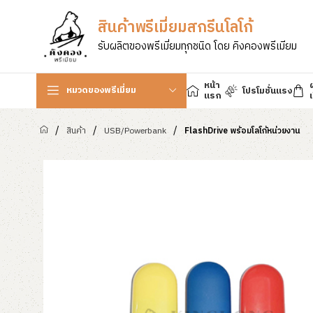
สินค้าพรีเมี่ยมสกรีนโลโก้
รับผลิตของพรีเมี่ยมทุกชนิด โดย คิงคองพรีเมียม
หน้า
หมวดของพรีเมี่ยม
โปรโมชั่นแรง
แรก
เ
/
/
/
สินค้า
USB/Powerbank
FlashDrive พร้อมโลโก้หน่วยงาน