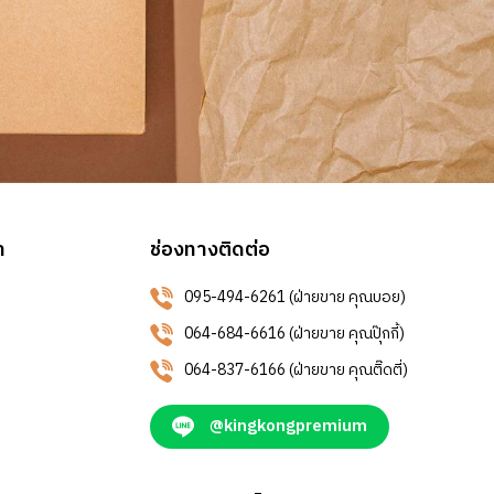
า
ช่องทางติดต่อ
095-494-6261 (ฝ่ายขาย คุณบอย)
064-684-6616 (ฝ่ายขาย คุณปุ๊กกี้)
064-837-6166 (ฝ่ายขาย คุณติ๊ดตี่)
@kingkongpremium