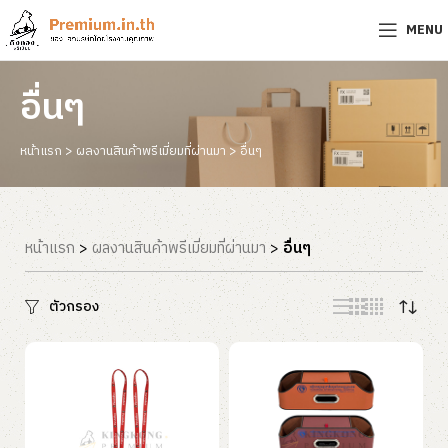
MENU
อื่นๆ
หน้าแรก
>
ผลงานสินค้าพรีเมี่ยมที่ผ่านมา
>
อื่นๆ
หน้าแรก
>
ผลงานสินค้าพรีเมี่ยมที่ผ่านมา
>
อื่นๆ
ตัวกรอง