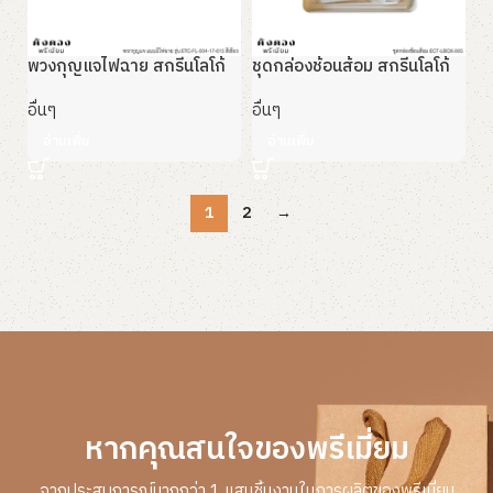
พวงกุญแจไฟฉาย สกรีนโลโก้
ชุดกล่องช้อนส้อม สกรีนโลโก้
อื่นๆ
อื่นๆ
อ่านเพิ่ม
อ่านเพิ่ม
1
2
→
หากคุณสนใจของพรีเมี่ยม
จากประสบการณ์มากกว่า 1 แสนชิ้นงานในการผลิตของพรีเมี่ยม