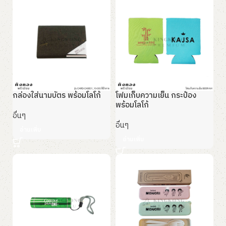
กล่องใส่นามบัตร พร้อมโลโก้
โฟมเก็บความเย็น กระป๋อง
พร้อมโลโก้
อื่นๆ
อื่นๆ
อ่านเพิ่ม
อ่านเพิ่ม