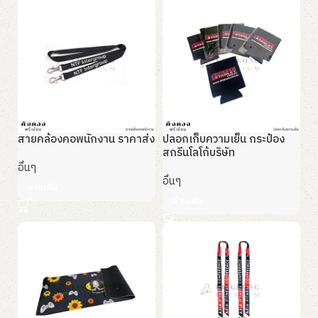
สายคล้องคอพนักงาน ราคาส่ง
ปลอกเก็บความเย็น กระป๋อง
สกรีนโลโก้บริษัท
อื่นๆ
อื่นๆ
อ่านเพิ่ม
อ่านเพิ่ม