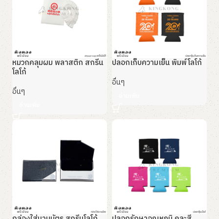
หมวกคลุมผม พลาสติก สกรีน
ปลอกเก็บความเย็น พิมพ์โลโก้
โลโก้
อื่นๆ
อื่นๆ
อ่านเพิ่ม
อ่านเพิ่ม
กล่องใส่นามบัตร สกรีนโลโก้
ปลอกรักษาอุณหภูมิ คละสี