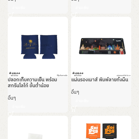
อ่านเพิ่ม
อ่านเพิ่ม
ปลอกเก็บความเย็น พร้อม
แผ่นรองเมาส์ พิมพ์ลายทั้งผืน
สกรีนโลโก้ ขั้นต่ำน้อย
อื่นๆ
อื่นๆ
อ่านเพิ่ม
อ่านเพิ่ม