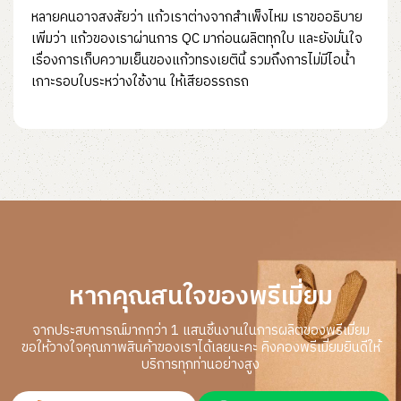
หลายคนอาจสงสัยว่า แก้วเราต่างจากสำเพ็งไหม เราขออธิบาย
เพิ่มว่า แก้วของเราผ่านการ QC มาก่อนผลิตทุกใบ และยังมั่นใจ
เรื่องการเก็บความเย็นของแก้วทรงเยตินี้ รวมถึงการไม่มีไอน้ำ
เกาะรอบใบระหว่างใช้งาน ให้เสียอรรถรถ
หากคุณสนใจของพรีเมี่ยม
จากประสบการณ์มากกว่า 1 แสนชิ้นงานในการผลิตของพรีเมี่ยม
ขอให้วางใจคุณภาพสินค้าของเราได้เลยนะคะ คิงคองพรีเมี่ยมยินดีให้
บริการทุกท่านอย่างสูง