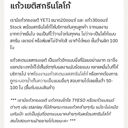
แก้วเยติสกรีนโลโก้
เรามีแก้วทรงเยติ YETI ขนาด20ออนซ์ และ แก้ว30ออนซ์
Stock พร้อมสกรีนโลโก้ให้บริการกับคุณลูกค้า จากผลงาน
มากกว่าหมื่นใบ จนเป็นที่ไว้วางใจกับทุกคน ไม่ว่าจะเป็นโลโก้แบบ
สกรีน เลเซอร์ หรือพิมพ์ไม่จำกัดสี เราทำได้หมด ขั้นต่ำผลิต 100
ใบ
แก้วสเตนเลสทรงเยติ เป็นแก้วอีกแบบนึงที่นิยมอย่างมาก เราจึง
แยกประเภทให้ได้เห็นชัดๆกับผลงานนับร้อยแบบ หลายหมื่นใบที่ให้
บริการไป จาก
โรงงานแก้วสเตนเลสสกรีนโลโก้
หรือหากต้องการ
ดู
กระบอกน้ำเก็บความเย็น
แบบอื่นๆ สอบถามได้เลยขั้นต่ำ 50-
100 ใบ (ขึ้นกับแบบสินค้า)
*** เรามีแก้วทรงเยติ แก้วทรงไทโซ TYESO หรือแก้วแบรนด์
ต่างๆ เช่น stanley ที่มีลักษณะทรงแก้วคล้ายๆกัน แม้จะไม่เหมือ
นกันเป๊ะ แต่เป็นรุ่นที่ออกแบบมาคล้ายๆกันพร้อมสกรีนโลโก้
สนใจสอบถามฝ่ายขายได้เลยนะคะ ***