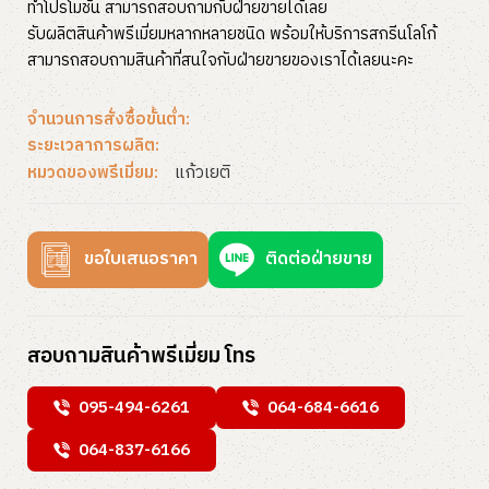
ทำโปรโมชั่น สามารถสอบถามกับฝ่ายขายได้เลย
รับผลิตสินค้าพรีเมี่ยมหลากหลายชนิด พร้อมให้บริการสกรีนโลโก้
สามารถสอบถามสินค้าที่สนใจกับฝ่ายขายของเราได้เลยนะคะ
จำนวนการสั่งซื้อขั้นต่ำ:
ระยะเวลาการผลิต:
แก้วเยติ
หมวดของพรีเมี่ยม:
ขอใบเสนอราคา
ติดต่อฝ่ายขาย
สอบถามสินค้าพรีเมี่ยม โทร
095-494-6261
064-684-6616
064-837-6166