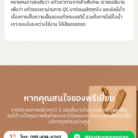
หลายคนอาจสงสัยว่า แก้วเราต่างจากสำเพ็งไหม เราขออธิบาย
เพิ่มว่า แก้วของเราผ่านการ QC มาก่อนผลิตทุกใบ และยังมั่นใจ
เรื่องการเก็บความเย็นของแก้วทรงเยตินี้ รวมถึงการไม่มีไอน้ำ
เกาะรอบใบระหว่างใช้งาน ให้เสียอรรถรถ
หากคุณสนใจของพรีเมี่ยม
จากประสบการณ์มากกว่า 1 แสนชิ้นงานในการผลิตของพรีเมี่ยม
ขอให้วางใจคุณภาพสินค้าของเราได้เลยนะคะ คิงคองพรีเมี่ยมยินดีให้
บริการทุกท่านอย่างสูง
โทร: 095-494-6261
@kingkongpremium