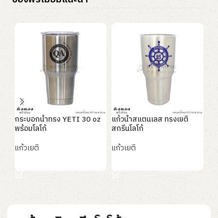
กระบอกน้ำทรง YETI 30 oz
แก้วน้ำสแตนเลส ทรงเยติ
แก
พร้อมโลโก้
สกรีนโลโก้
ขน
แก้วเยติ
แก้วเยติ
แก้
อ่านเพิ่ม
อ่านเพิ่ม
อ