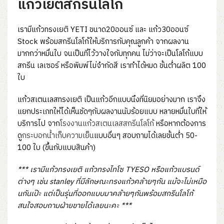
แก้วเยติสกรีนโลโก้
เรามีแก้วทรงเยติ YETI ขนาด20ออนซ์ และ แก้ว30ออนซ์
Stock พร้อมสกรีนโลโก้ให้บริการกับคุณลูกค้า จากผลงาน
มากกว่าหมื่นใบ จนเป็นที่ไว้วางใจกับทุกคน ไม่ว่าจะเป็นโลโก้แบบ
สกรีน เลเซอร์ หรือพิมพ์ไม่จำกัดสี เราทำได้หมด ขั้นต่ำผลิต 100
ใบ
แก้วสเตนเลสทรงเยติ เป็นแก้วอีกแบบนึงที่นิยมอย่างมาก เราจึง
แยกประเภทให้ได้เห็นชัดๆกับผลงานนับร้อยแบบ หลายหมื่นใบที่ให้
บริการไป จาก
โรงงานแก้วสเตนเลสสกรีนโลโก้
หรือหากต้องการ
ดู
กระบอกน้ำเก็บความเย็น
แบบอื่นๆ สอบถามได้เลยขั้นต่ำ 50-
100 ใบ (ขึ้นกับแบบสินค้า)
*** เรามีแก้วทรงเยติ แก้วทรงไทโซ TYESO หรือแก้วแบรนด์
ต่างๆ เช่น stanley ที่มีลักษณะทรงแก้วคล้ายๆกัน แม้จะไม่เหมือ
นกันเป๊ะ แต่เป็นรุ่นที่ออกแบบมาคล้ายๆกันพร้อมสกรีนโลโก้
สนใจสอบถามฝ่ายขายได้เลยนะคะ ***