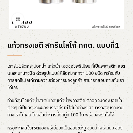
Click to enlarge
แก้วทรงเยติ สกรีนโลโก้ กกต. แบบที่1
เรารับผลิตกระบอกน้ำ
แก้วน้
ำ เซตของพรีเมี่ยม ที่เป็นพลาสติก สเต
นเลส นานาชนิด ด้วยรูปแบบให้เลือกมากกว่า 100 ชนิด พร้อมกับ
การสกรีนโลโก้ตามความต้องการของลูกค้า สามารถสอบถามกับเรา
ได้เลย
ท่านที่สนใจ
แก้วน้ำสเตนเลส
แก้วน้ำพลาสติก ตลอดจนกระบอกน้ำ
ต่างๆ ที่เป็นลักษณะของบรรจุภัณฑ์ใส่น้ำต่างๆ สามารถสอบถามกับ
ทางเราได้เลย โดยขั้นต่ำการสั่งอยู่ที่ 100 ใบ พร้อมสกรีนโลโก้
หรือหากสนใจเซตของพรีเมี่ยมที่เป็นของขวัญ
ขวดน้ำพรีเมี่ยม
ของ