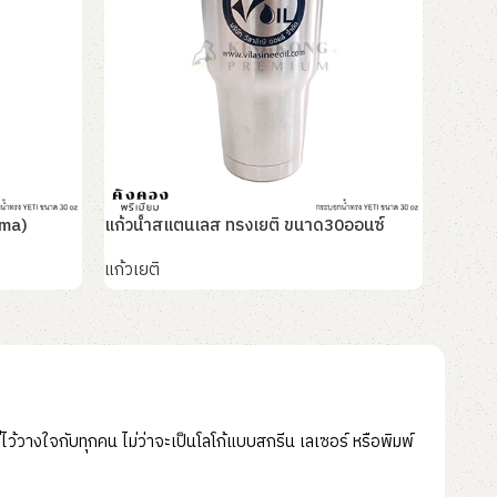
uma)
แก้วน้ำสแตนเลส ทรงเยติ ขนาด30ออนซ์
แก้วน้
แก้วเยติ
แก้วเยต
อ่านเพิ่ม
อ่านเพิ
้วางใจกับทุกคน ไม่ว่าจะเป็นโลโก้แบบสกรีน เลเซอร์ หรือพิมพ์