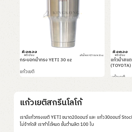
กระบอกน้ำทรง YETI 30 oz
แก้วน้ำสแต
(TOYOTA)
แก้วเยติ
แก้วเยติ
อ่านเพิ่ม
อ่านเพิ่ม
แก้วเยติสกรีนโลโก้
เรามีแก้วทรงเยติ YETI ขนาด20ออนซ์ และ แก้ว30ออนซ์ Stock พร
ไม่จำกัดสี เราทำได้หมด ขั้นต่ำผลิต 100 ใบ