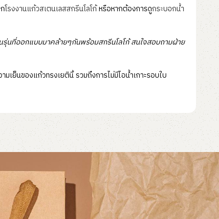
าก
โรงงานแก้วสเตนเลสสกรีนโลโก้
หรือหากต้องการดู
กระบอกน้ำ
เป็นรุ่นที่ออกแบบมาคล้ายๆกันพร้อมสกรีนโลโก้ สนใจสอบถามฝ่าย
ามเย็นของแก้วทรงเยตินี้ รวมถึงการไม่มีไอน้ำเกาะรอบใบ