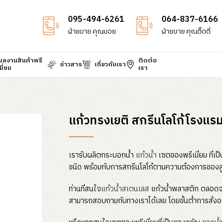
095-494-6261
064-837-6166
ฝ่ายขาย คุณบอย
ฝ่ายขาย คุณติ๊ดตี่
ผลงานสินค้าพรี
ติดต่อ
ข่าวสาร
เกี่ยวกับเรา
มี่ยม
เรา
แก้วทรงเยติ สกรีนโลโก้โรงแร
เรารับผลิตกระบอกน้ำ
แก้วน้
ำ เซตของพรีเมี่ยม ที
ชนิด พร้อมกับการสกรีนโลโก้ตามความต้องการของล
ท่านที่สนใจ
แก้วน้ำสเตนเลส
แก้วน้ำพลาสติก ตลอดจน
สามารถสอบถามกับทางเราได้เลย โดยขั้นต่ำการสั่งอยู