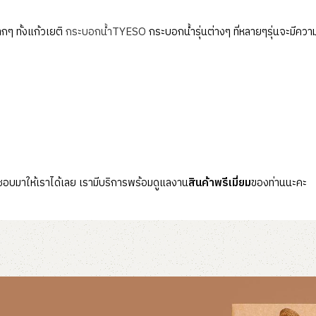
กๆ ทั้งแก้วเยติ
กระบอกน้ำTYESO
กระบอกน้ำรุ่นต่างๆ ที่หลายๆรุ่นจะมีคว
นชอบมาให้เราได้เลย เรามีบริการพร้อมดูแลงาน
สินค้าพรีเมี่ยม
ของท่านนะคะ