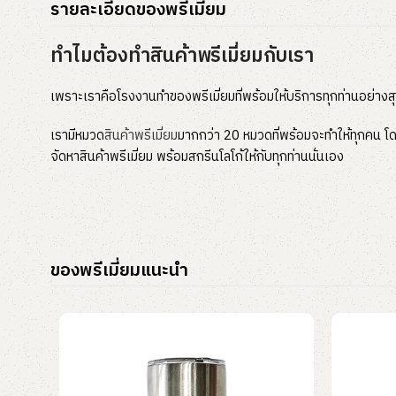
รายละเอียดของพรีเมี่ยม
ทำไมต้องทำสินค้าพรีเมี่ยมกับเรา
เพราะเราคือโรงงานทำของพรีเมี่ยมที่พร้อมให้บริการทุกท่านอย่างส
เรามีหมวด
สินค้าพรีเมี่ยม
มากกว่า 20 หมวดที่พร้อมจะทำให้ทุกคน โดย
จัดหาสินค้าพรีเมี่ยม พร้อมสกรีนโลโก้ให้กับทุกท่านนั่นเอง
ของพรีเมี่ยมแนะนำ