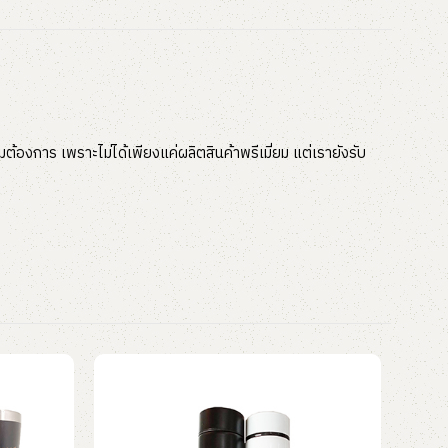
ต้องการ เพราะไม่ได้เพียงแค่ผลิตสินค้าพรีเมี่ยม แต่เรายังรับ