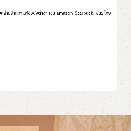
ามคล้ายร้านกาแฟชื่อดังต่างๆ เช่น amazon, Starbuck, พันธุ์ไทย