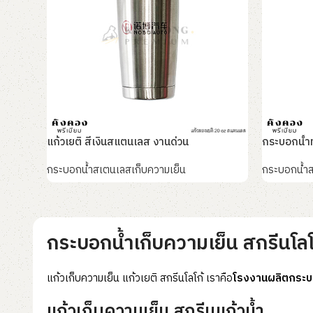
แก้วเยติ สีเงินสแตนเลส งานด่วน
กระบอกน้ำท
กระบอกน้ำสเตนเลสเก็บความเย็น
กระบอกน้ำส
อ่านเพิ่ม
อ่านเพิ่ม
กระบอกน้ำเก็บความเย็น สกรีนโลโ
แก้วเก็บความเย็น แก้วเยติ สกรีนโลโก้ เราคือ
โรงงานผลิตกระบ
แก้วเก็บความเย็น สกรีนแก้วน้ำ