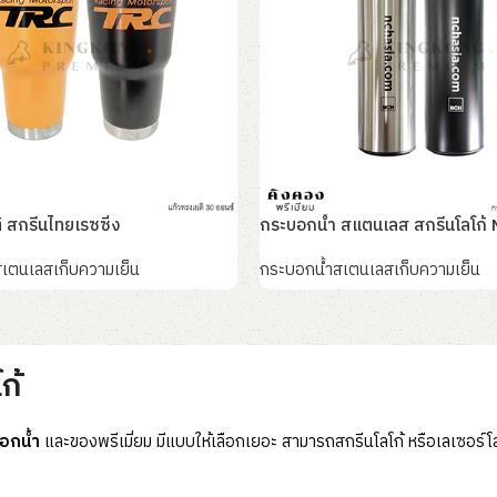
ิ สกรีนไทยเรซซิ่ง
กระบอกน้ำ สแตนเลส สกรีนโลโก้
เตนเลสเก็บความเย็น
กระบอกน้ำสเตนเลสเก็บความเย็น
อ่านเพิ่ม
ก้
อกน้ำ
และของพรีเมี่ยม มีแบบให้เลือกเยอะ สามารถสกรีนโลโก้ หรือเลเซอร์โล