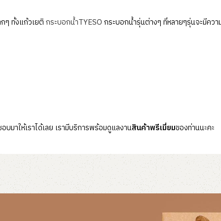
กๆ ทั้งแก้วเยติ
กระบอกน้ำTYESO
กระบอกน้ำรุ่นต่างๆ ที่หลายๆรุ่นจะมีคว
นชอบมาให้เราได้เลย เรามีบริการพร้อมดูแลงาน
สินค้าพรีเมี่ยม
ของท่านนะคะ