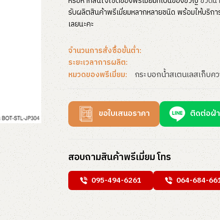
หรือหากสนใจเซตของพรีเมี่ยมที่เป็นของขวัญ
ขวดน้ำ
รับผลิตสินค้าพรีเมี่ยมหลากหลายชนิด พร้อมให้บริก
เลยนะคะ
จำนวนการสั่งซื้อขั้นต่ำ:
ระยะเวลาการผลิต:
กระบอกน้ำสเตนเลสเก็บคว
หมวดของพรีเมี่ยม:
ขอใบเสนอราคา
ติดต่อฝ่
สอบถามสินค้าพรีเมี่ยม โทร
095-494-6261
064-684-66