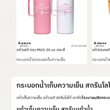
แก้วเยติ ทรง MUG 30 oz คละสี
แก้วทรงเยต
กระบอกน้ำสเตนเลสเก็บความเย็น
กระบอกน้ำส
อ่านเพิ่ม
อ่านเพิ่ม
กระบอกน้ำเก็บความเย็น สกรีนโลโ
แก้วเก็บความเย็น แก้วเยติ สกรีนโลโก้ เราคือ
โรงงานผลิตกระบ
แก้วเก็บความเย็น สกรีนแก้วน้ำ