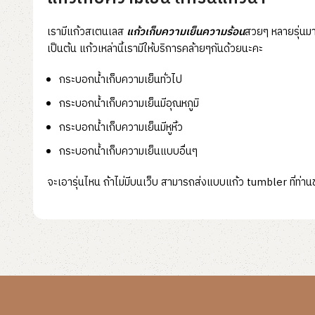
เรามีแก้วสเตนเลส
แก้วเก็บความเย็นความร้อน
สวยๆ หลายรุ่นมา
เป็นต้น แก้วเหล่านี้เรามีให้บริการคล้ายๆกันด้วยนะคะ
กระบอกน้ำเก็บความเย็นทั่วไป
กระบอกน้ำเก็บความเย็นมีอุณหภูมิ
กระบอกน้ำเก็บความเย็นมีหูหิ้ว
กระบอกน้ำเก็บความเย็นแบบอื่นๆ
จะเอารุ่นไหน ถ้าไม่มีบนเว็บ สามารถส่งแบบแก้ว tumbler ที่ท่า