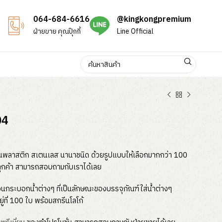
064-684-6616
@kingkongpremium
ฝ่ายขาย คุณปุ๊กกี้
Line Official
04
่เป็นพลาสติก สเตนเลส นานาชนิด ด้วยรูปแบบให้เลือกมากกว่า 100
ูกค้า สามารถสอบถามกับเราได้เลย
กระบอกน้ำต่างๆ ที่เป็นลักษณะของบรรจุภัณฑ์ใส่น้ำต่างๆ
่ที่ 100 ใบ พร้อมสกรีนโลโก้