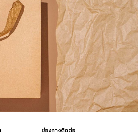
า
ช่องทางติดต่อ