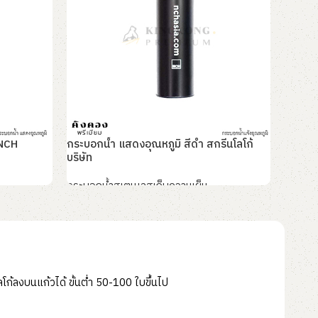
 NCH
กระบอกน้ำ แสดงอุณหภูมิ สีดำ สกรีนโลโก้
กระบอก
บริษัท
กระบอก
กระบอกน้ำสเตนเลสเก็บความเย็น
อ่านเพิ
อ่านเพิ่ม
โก้ลงบนแก้วได้ ขั้นต่ำ 50-100 ใบขึ้นไป