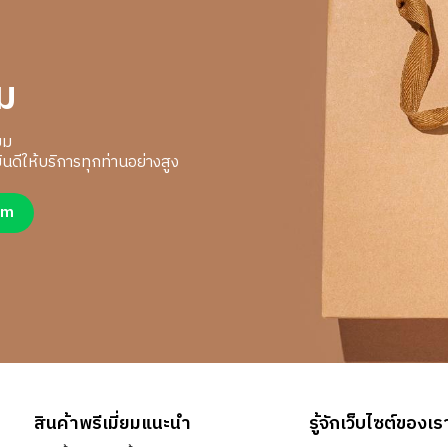
ม
ยม
นดีให้บริการทุกท่านอย่างสูง
um
สินค้าพรีเมี่ยมแนะนำ
รู้จักเว็บไซต์ของเร