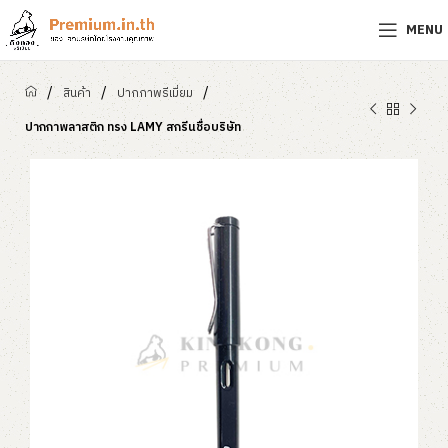
MENU
/
/
/
สินค้า
ปากกาพรีเมี่ยม
ปากกาพลาสติก ทรง LAMY สกรีนชื่อบริษัท