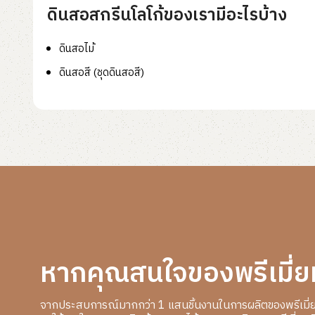
ดินสอสกรีนโลโก้ของเรามีอะไรบ้าง
ดินสอไม้
ดินสอสี (ชุดดินสอสี)
หากคุณสนใจของพรีเมี่ย
จากประสบการณ์มากกว่า 1 แสนชิ้นงานในการผลิตของพรีเมี่