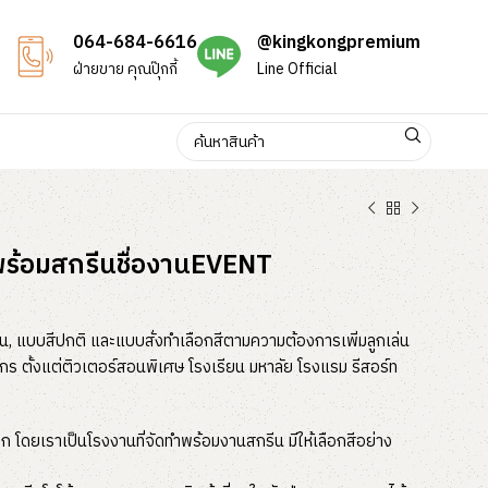
064-684-6616
@kingkongpremium
ฝ่ายขาย คุณปุ๊กกี้
Line Official
ำ พร้อมสกรีนชื่องานEVENT
ล้วน, แบบสีปกติ และแบบสั่งทำเลือกสีตามความต้องการเพิ่มลูกเล่น
กร ตั้งแต่ติวเตอร์สอนพิเศษ โรงเรียน มหาลัย โรงแรม รีสอร์ท
ดยเราเป็นโรงงานที่จัดทำพร้อมงานสกรีน มีให้เลือกสีอย่าง