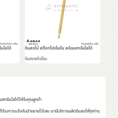
ีนโลโก้
ดินสอไม้ สต๊อกโปรโมชั่น พร้อมสกรีนโลโก้
ดินสอไ
ดินสอพรีเมี่ยม
ดินสอพร
อ่านเพิ่ม
อ่านเพิ
สกรีนโลโก้ให้กับคุณลูกค้า
่ต้องการแจ้งกับฝ่ายขายได้เลย เรามีบริการผลิตดินสอให้ทุกท่าน