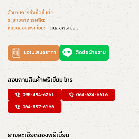
จำนวนการสั่งซื้อขั้นต่ำ:
ระยะเวลาการผลิต:
ดินสอพรีเมี่ยม
หมวดของพรีเมี่ยม:
ขอใบเสนอราคา
ติดต่อฝ่ายขาย
สอบถามสินค้าพรีเมี่ยม โทร
095-494-6261
064-684-6616
064-837-6166
รายละเอียดของพรีเมี่ยม