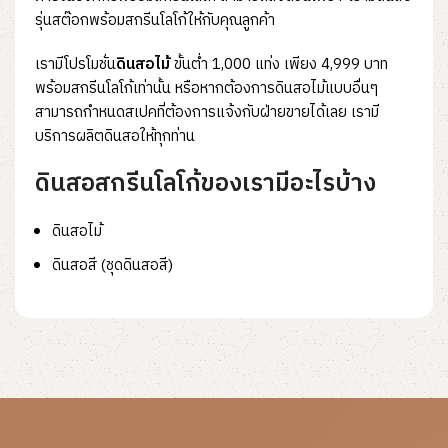
รุ่นสต๊อกพร้อมสกรีนโลโก้ให้กับคุณลูกค้า
เรามีโปรโมชั่น
ดินสอไม้
ขั้นต่ำ 1,000 แท่ง เพียง 4,999 บาท
พร้อมสกรีนโลโก้เท่านั้น หรือหากต้องการดินสอไม้แบบอื่นๆ
สามารถกำหนดสเปคที่ต้องการแจ้งกับฝ่ายขายได้เลย เรามี
บริการผลิตดินสอให้ทุกท่าน
ดินสอสกรีนโลโก้ของเรามีอะไรบ้าง
ดินสอไม้
ดินสอสี (ชุดดินสอสี)