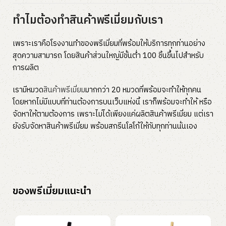
ทำไมต้องทำสินค้าพรีเมี่ยมกับเรา
เพราะเราคือโรงงานทำของพรีเมี่ยมที่พร้อมให้บริการทุกท่านอย่าง
สุดความสามารถ โดยสินค้าส่วนใหญ่มีขั้นต่ำ 100 ชิ้นขึ้นไปสำหรับ
การผลิต
เรามีหมวด
สินค้าพรีเมี่ยม
มากกว่า 20 หมวดที่พร้อมจะทำให้ทุกคน
โดยหากไม่มีแบบที่ท่านต้องการบนเว็บแห่งนี้ เราก็พร้อมจะทำให้ หรือ
จัดหาให้ตามต้องการ เพราะไม่ได้เพียงแค่ผลิตสินค้าพรีเมี่ยม แต่เรา
ยังรับจัดหาสินค้าพรีเมี่ยม พร้อมสกรีนโลโก้ให้กับทุกท่านนั่นเอง
ของพรีเมี่ยมแนะนำ