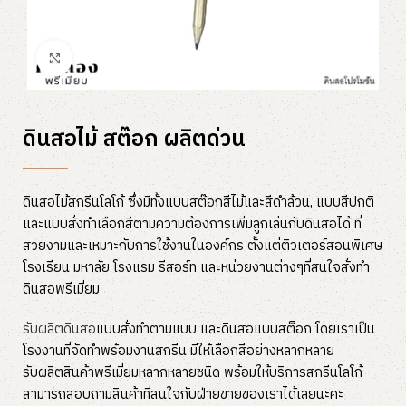
Click to enlarge
ดินสอไม้ สต๊อก ผลิตด่วน
ดินสอไม้สกรีนโลโก้ ซึ่งมีทั้งแบบสต๊อกสีไม้และสีดำล้วน, แบบสีปกติ
และแบบสั่งทำเลือกสีตามความต้องการเพิ่มลูกเล่นกับดินสอได้ ที่
สวยงามและเหมาะกับการใช้งานในองค์กร ตั้งแต่ติวเตอร์สอนพิเศษ
โรงเรียน มหาลัย โรงแรม รีสอร์ท และหน่วยงานต่างๆที่สนใจสั่งทำ
ดินสอพรีเมี่ยม
รับผลิตดินสอ
แบบสั่งทำตามแบบ และดินสอแบบสต็อก โดยเราเป็น
โรงงานที่จัดทำพร้อมงานสกรีน มีให้เลือกสีอย่างหลากหลาย
รับผลิตสินค้าพรีเมี่ยมหลากหลายชนิด พร้อมให้บริการสกรีนโลโก้
สามารถสอบถามสินค้าที่สนใจกับฝ่ายขายของเราได้เลยนะคะ