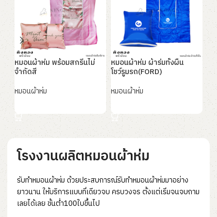
หมอนผ้าห่ม พร้อมสกรีนไม่
หมอนผ้าห่ม ผ้าร่มทั้งผืน
หม
จำกัดสี
โชว์รูมรถ(FORD)
สกร
หมอนผ้าห่ม
หมอนผ้าห่ม
หม
อ่านเพิ่ม
อ่านเพิ่ม
อ
โรงงานผลิตหมอนผ้าห่ม
รับทำหมอนผ้าห่ม ด้วยประสบการณ์รับทําหมอนผ้าห่มมาอย่าง
ยาวนาน ให้บริการแบบที่เดียวจบ ครบวงจร ตั้งแต่เริ่มจนจบถาม
เลยได้เลย ขั้นต่ำ100ใบขึ้นไป