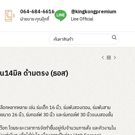
064-684-6616
@kingkongpremium
ฝ่ายขาย คุณปุ๊กกี้
Line Official
แกน14มิล ด้ามตรง (ธอส)
้เลือกหลากหลาย เช่น ร่มเด็ก 16 นิ้ว, ร่มพับสองตอน, ร่มพับสาม
มขนาด 26 นิ้ว, ร่มกอล์ฟ 30 นิ้ว และร่มกอล์ฟ 30 นิ้วแบบสองชั้น
่มสต๊อก โดยระยะเวลาการจัดทำขึ้นอยู่กับจำนวนการสั่ง และคิวงานใน