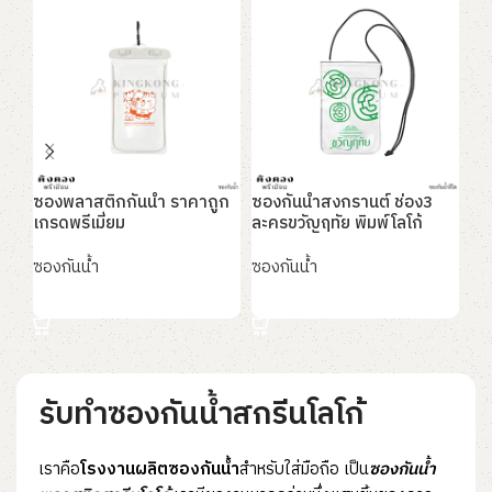
ซองพลาสติกกันน้ำ ราคาถูก
ซองกันน้ำสงกรานต์ ช่อง3
ซอง
เกรดพรีเมี่ยม
ละครขวัญฤทัย พิมพ์โลโก้
โลโ
ซองกันน้ำ
ซองกันน้ำ
ซอง
อ่านเพิ่ม
อ่านเพิ่ม
อ
รับทำซองกันน้ำสกรีนโลโก้
เราคือ
โรงงานผลิตซองกันน้ำ
สำหรับใส่มือถือ เป็น
ซองกันน้ำ