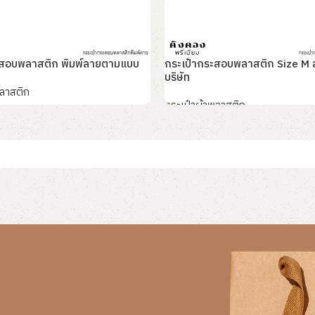
ะสอบพลาสติก พิมพ์ลายตามแบบ
กระเป๋ากระสอบพลาสติก Size M ส
บริษัท
พลาสติก
กระเป๋าผ้าพลาสติก
อ่านเพิ่ม