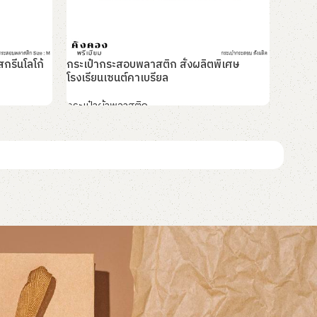
กรีนโลโก้
กระเป๋ากระสอบพลาสติก สั่งผลิตพิเศษ
กระเป๋
โรงเรียนเซนต์คาเบรียล
กระเป๋
กระเป๋าผ้าพลาสติก
อ่านเพิ
อ่านเพิ่ม