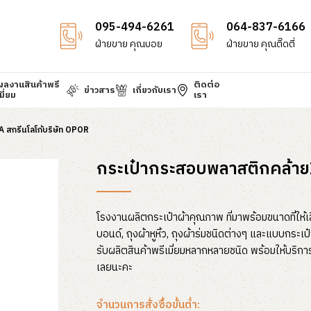
095-494-6261
064-837-6166
ฝ่ายขาย คุณบอย
ฝ่ายขาย คุณติ๊ดตี่
ผลงานสินค้าพรี
ติดต่อ
ข่าวสาร
เกี่ยวกับเรา
มี่ยม
เรา
 สกรีนโลโก้บริษัท OPOR
กระเป๋ากระสอบพลาสติกคล้ายI
โรงงานผลิตกระเป๋าผ้าคุณภาพ ที่มาพร้อมขนาดที่ให้เ
บอนด์, ถุงผ้าหูหิ้ว, ถุงผ้าร่มชนิดต่างๆ และแบบกระเ
รับผลิตสินค้าพรีเมี่ยมหลากหลายชนิด พร้อมให้บริก
เลยนะคะ
จำนวนการสั่งซื้อขั้นต่ำ: