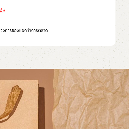
้น!
มมากในวงการของแจกทำการตลาด