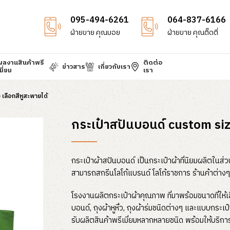
095-494-6261
064-837-6166
ฝ่ายขาย คุณบอย
ฝ่ายขาย คุณติ๊ดตี่
ผลงานสินค้าพรี
ติดต่อ
ข่าวสาร
เกี่ยวกับเรา
มี่ยม
เรา
เลือกสีหูสะพายได้
กระเป๋าสปันบอนด์ custom size
กระเป๋าผ้าสปันบอนด์ เป็นกระเป๋าผ้าที่นิยมผลิตในส่
สามารถสกรีนโลโก้แบรนด์ โลโก้ราชการ ร้านค้าต่างๆ
โรงงานผลิตกระเป๋าผ้าคุณภาพ ที่มาพร้อมขนาดที่ให้เ
บอนด์, ถุงผ้าหูหิ้ว, ถุงผ้าร่มชนิดต่างๆ และแบบกระเ
รับผลิตสินค้าพรีเมี่ยมหลากหลายชนิด พร้อมให้บริก