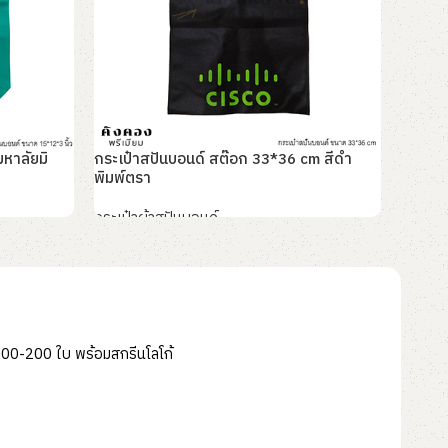
มหาลัยมิ
กระเป๋าสปันบอนด์ สต๊อก 33*36 cm สีดำ
กระเป๋
พิมพ์ตรา
กระเป๋า
กระเป๋าผ้าสปันบอนด์
อ่านเพิ
อ่านเพิ่ม
 100-200 ใบ พร้อมสกรีนโลโก้