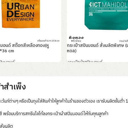
นบอนด์ สต๊อกสีเหลืองทอง(หู
กระเป๋าสปันบอนด์ สั่งผลิตพิเศษ (
*36 cm
หดล)
ปันบอนด์
กระเป๋าผ้าสปันบอนด์
อ่านเพิ่ม
้าสำเพ็ง
ท์ต่างๆ หรือเป็นถุงใส่สินค้าให้ลูกค้าในร้านของตัวเอง เรารับผลิตขั้นต่ำ
 สี พร้อมบริการสกรีนโลโก้ลงกระเป๋าผ้าสปันบอนด์ให้กับคุณลูกค้า
ั่งผลิต