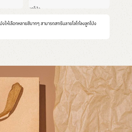
ลูกโป่ง
อ่านเพิ่ม
ูกโป่งให้เลือกหลายสีมากๆ สามารถสกรีนลายโลโก้ลงลูกโป่ง