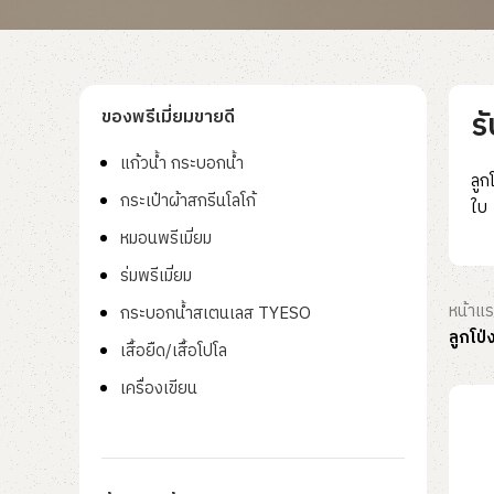
ร
ของพรีเมี่ยมขายดี
แก้วน้ำ กระบอกน้ำ
ลูก
กระเป๋าผ้าสกรีนโลโก้
ใบ
หมอนพรีเมี่ยม
ร่มพรีเมี่ยม
หน้าแ
กระบอกน้ำสเตนเลส TYESO
ลูกโป่
เสื้อยืด/เสื้อโปโล
เครื่องเขียน