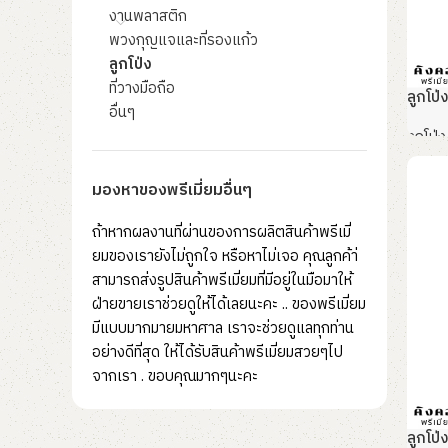
งานพลาสติก
พวงกุญแจและที่รองแก้ว
ลูกโป่ง
ที่วางมือถือ
ลูกโป่
อื่นๆ
ลูกโป่ง
อ่านเ
มองหาของพรีเมี่ยมอื่นๆ
ถ้าหากผลงานที่ผ่านของการผลิตสินค้าพรีเมี่
ยมของเรายังไม่ถูกใจ หรือหาไม่เจอ คุณลูกค้า่
สามารถส่งรูปสินค้าพรีเมี่ยมที่มีอยู่ในมือมาให้
ฝ่ายขายเราช่วยดูให้ได้เลยนะคะ .. ของพรีเมี่ยม
มีแบบมากมายมหาศาล เราจะช่วยดูแลทุกท่าน
อย่างดีที่สุด ให้ได้รับสินค้าพรีเมี่ยมสวยๆไป
จากเรา . ขอบคุณมากๆนะคะ
ลูกโป่