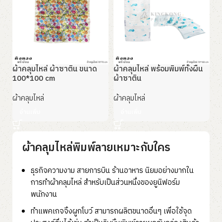
ผ้าคลุมไหล่ ผ้าซาติน ขนาด
ผ้าคลุมไหล่ พร้อมพิมพ์ทั้งผืน
100*100 cm
ผ้าซาติน
ผ้าคลุมไหล่
ผ้าคลุมไหล่
อ่านเพิ่ม
อ่านเพิ่ม
ผ้าคลุมไหล่พิมพ์ลายเหมาะกับใคร
ธุรกิจความงาม สายการบิน ร้านอาหาร นิยมอย่างมากใน
การทำผ้าคลุมไหล่ สำหรับเป็นส่วนหนึ่งของยูนิฟอร์ม
พนักงาน
ทำแพคเกจจิ้งผูกโบว์ สามารถผลิตขนาดอื่นๆ เพื่อใช้จุด