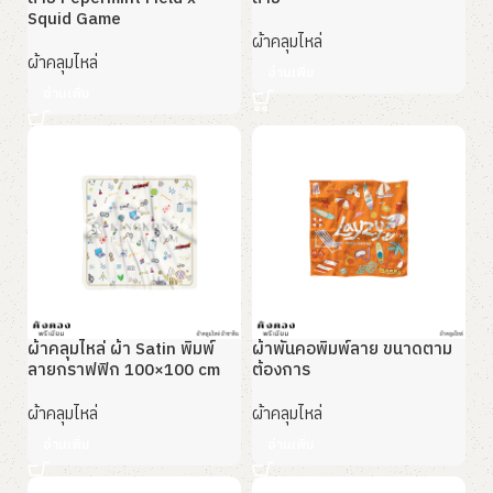
Squid Game
ผ้าคลุมไหล่
ผ้าคลุมไหล่
อ่านเพิ่ม
อ่านเพิ่ม
ผ้าคลุมไหล่ ผ้า Satin พิมพ์
ผ้าพันคอพิมพ์ลาย ขนาดตาม
ลายกราฟฟิก 100×100 cm
ต้องการ
ผ้าคลุมไหล่
ผ้าคลุมไหล่
อ่านเพิ่ม
อ่านเพิ่ม