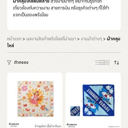
ผ้าคลุมไหล่พิมพ์ลาย
สวยงามมากๆ เหมาะกับธุรกิจที่
เกี่ยวข้องกับความงาม สายการบิน หรือธุรกิจต่างๆ ที่ใช้ทำ
แจกเป็นของพรีเมี่ยม
หน้าแรก
>
ผลงานสินค้าพรีเมี่ยมที่ผ่านมา
>
งานผ้าต่างๆ
>
ผ้าคลุม
ไหล่
ตัวกรอง