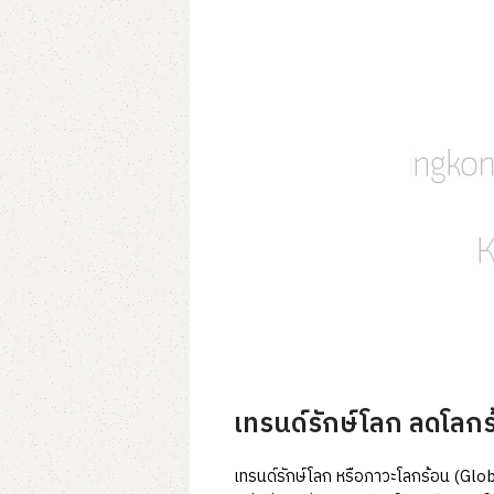
เทรนด์รักษ์โลก ลดโลกร
เทรนด์รักษ์โลก หรือภาวะโลกร้อน (Globa