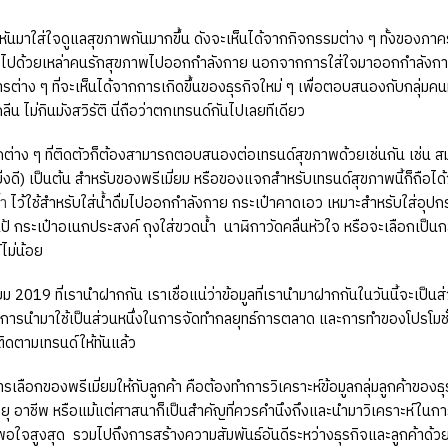
หญ่หันมาใส่ใจดูแลสุขภาพกันมากขึ้น ดังจะเห็นได้จากกิจกรรมต่าง ๆ ทั้งของภาค
็มไปด้วยเหล่าคนรักสุขภาพไปออกกำลังกาย นอกจากการใส่ใจมาออกกำลังกา
ต่าง ๆ ที่จะเห็นได้จากการเกิดขึ้นของธุรกิจใหม่ ๆ เพื่อตอบสนองกับกลุ่มคนท
ลีน ไม่กินมังสวิรัติ นี่ถือว่าตกเทรนด์กันไปเลยทีเดียว
คต่าง ๆ ที่ติดตัวก็ต้องสามารถตอบสนองต่อเทรนด์สุขภาพด้วยเช่นกัน เช่น สมาร
ิ่งดี) เป็นต้น สำหรับของพรีเมี่ยม หรือของแจกสำหรับเทรนด์สุขภาพนี้ก็ถือได้ว
ำ
ไว้ใช้สำหรับใส่น้ำดื่มไปออกกำลังกาย กระเป๋าคาดเอว เหมาะสำหรับใส่อุปกรณ์
เป้ กระเป๋าอเนกประสงค์ ถุงใส่ขวดน้ำ นาฬิกาวัดคลื่นหัวใจ หรือจะเลือกเป็น
้ไม่น้อย
ี่ยม 2019 ที่เรานำฝากกัน เราเชื่อแน่ว่าข้อมูลที่เรานำมาฝากกันในวันนี้จ
รนำมาใช้เป็นส่วนหนึ่งในการจัดทำกลยุทธ์การตลาด และการทำของโปรโมชั่น 
ิดตามเทรนด์ให้ทันแล้ว
นการเลือกของพรีเมี่ยมให้กับลูกค้า คือต้องทำการวิเคราะห์ข้อมูลกลุ่มลูกค้าของ
 อาชีพ หรือแม้แต่ศาสนาก็เป็นสำคัญที่ควรคำนึงถึงและนำมาวิเคราะห์ในกา
งพอใจสูงสุด รวมไปถึงการสร้างความสัมพันธ์อันดีระหว่างธุรกิจและลูกค้าด้ว