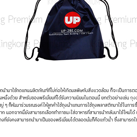
ถนำมาใช้ทดแทนผลิตภัณฑ์ที่ไม่ก่อให้เกิดมลพิษกับสิ่งแวดล้อม ก็จะเป็นกา
ทางหนึ่งด้วย สำหรับของพรีเมี่ยมที่ได้รับความนิยมในตอนนี้ ยกตัวอย่างเช่น
ถุง
่ ๆ ก็หันมาร่วมรณรงค์ให้ลูกค้าใช้ถุงผ้าแทนการใช้ถุงพลาสติกมาใช้ในการซื้
งมาก นอกจากนี้ยังสามารถเลือกทำภาชนะใส่อาหารที่สามารนำกลับมาใช้ใหม่ได้ แ
ี่ยังคงสามารถนำมาเป็นของพรีเมี่ยมได้ตลอดนั่นก็คือแก้วน้ำ ซึ่งสามารถใช้แท